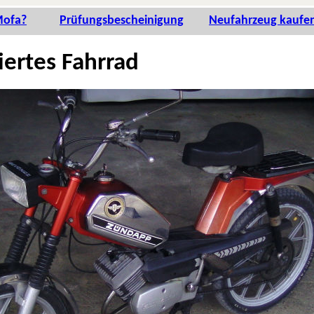
Mo­fa?
Prü­fungs­be­schei­ni­gung
Neu­fahr­zeug kau­fe
ier­tes Fa­hr­rad