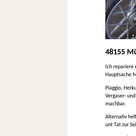
48155 Mü
Ich repariere
Hauptsache 
Piaggio, Herk
Vergaser- und
machbar.
Alternativ he
unt Tat zur Se