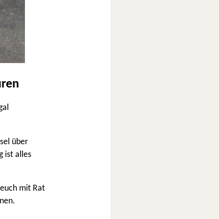
uren
gal
sel über
ist alles
 euch mit Rat
onen.