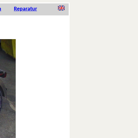
n
Re­pa­ra­tur