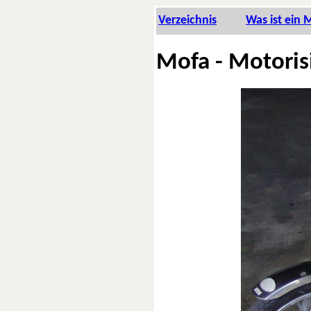
Ver­zeich­nis
Was ist ein 
Mo­fa - Mo­to­ri­s